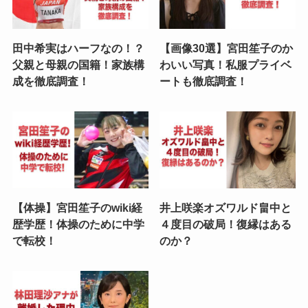
田中希実はハーフなの！？
【画像30選】宮田笙子のか
父親と母親の国籍！家族構
わいい写真！私服プライベ
成を徹底調査！
ートも徹底調査！
【体操】宮田笙子のwiki経
井上咲楽オズワルド畠中と
歴学歴！体操のために中学
４度目の破局！復縁はある
で転校！
のか？